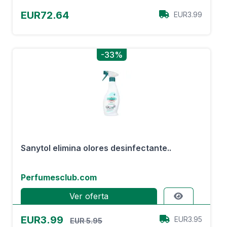
EUR72.64
EUR3.99
-33%
Sanytol elimina olores desinfectante..
Perfumesclub.com
Ver oferta
EUR3.99
EUR3.95
EUR 5.95