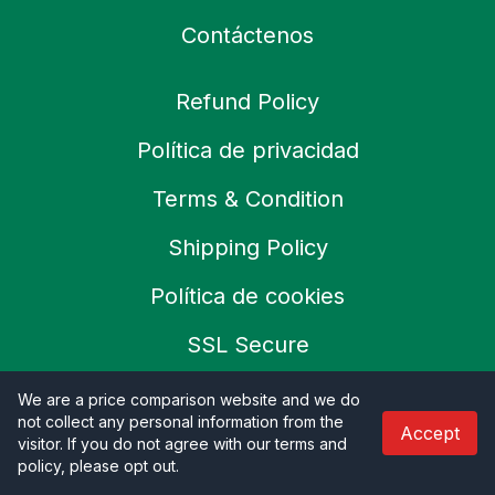
Contáctenos
Refund Policy
Política de privacidad
Terms & Condition
Shipping Policy
Política de cookies
SSL Secure
Careers
We are a price comparison website and we do
not collect any personal information from the
Accept
visitor. If you do not agree with our terms and
policy, please opt out
.
© 2026 Productoo