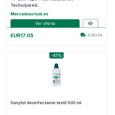
Techo/pared..
Mercadoactual.es
Ver oferta
EUR17.05
EUR3.99
-41%
Sanytol desinfectante textil 500 ml