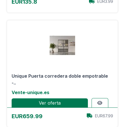
EUR135.8
EUR3.99
Unique Puerta corredera doble empotrable
-..
Vente-unique.es
Ver oferta
EUR659.99
EUR67.99