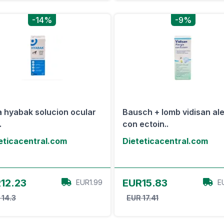
-14%
-9%
 hyabak solucion ocular
Bausch + lomb vidisan ale
.
con ectoin..
eticacentral.com
Dieteticacentral.com
Ver oferta
Ver oferta
12.23
EUR15.83
EUR1.99
E
 14.3
EUR 17.41