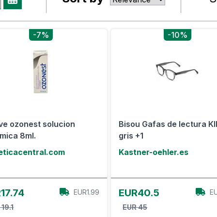
-7%
-10%
ve ozonest solucion
Bisou Gafas de lectura K
lmica 8ml.
gris +1
eticacentral.com
Kastner-oehler.es
Ver oferta
Ver oferta
17.74
EUR40.5
EUR1.99
E
19.1
EUR 45