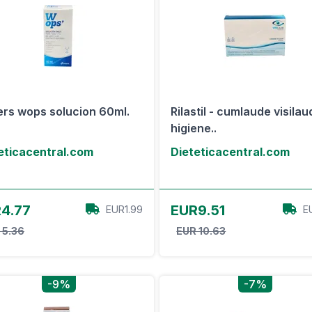
ers wops solucion 60ml.
Rilastil - cumlaude visila
higiene..
eticacentral.com
Dieteticacentral.com
Ver oferta
Ver oferta
4.77
EUR9.51
EUR1.99
E
 5.36
EUR 10.63
-9%
-7%