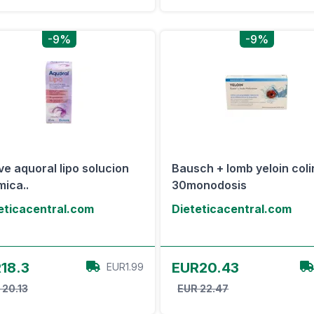
-9%
-9%
ve aquoral lipo solucion
Bausch + lomb yeloin coli
mica..
30monodosis
eticacentral.com
Dieteticacentral.com
Ver oferta
Ver oferta
18.3
EUR20.43
EUR1.99
 20.13
EUR 22.47