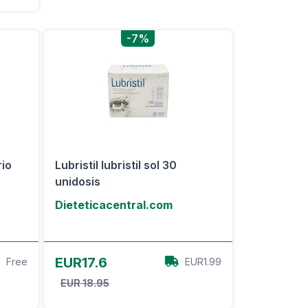
-7%
rio
Lubristil lubristil sol 30
unidosis
Dieteticacentral.com
Ver oferta
EUR17.6
Free
EUR1.99
EUR 18.95