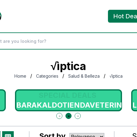
Hot Dea
√ìptica
/
/
/
Home
Categories
Salud & Belleza
√ìptica
SPECIAL DEALS
BARAKALDOTIENDAVETERINARI
Sort by
S