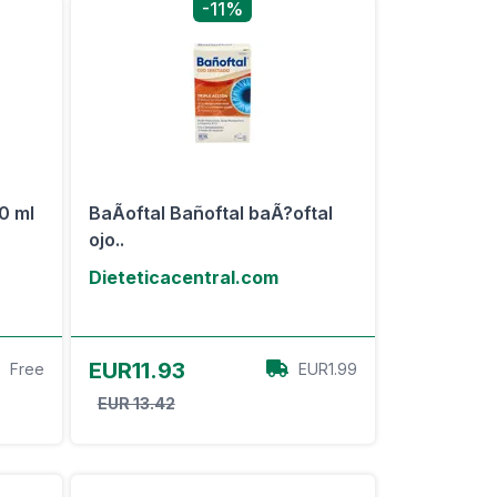
-11%
0 ml
BaÃoftal Bañoftal baÃ?oftal
ojo..
Dieteticacentral.com
Ver oferta
EUR11.93
Free
EUR1.99
EUR 13.42