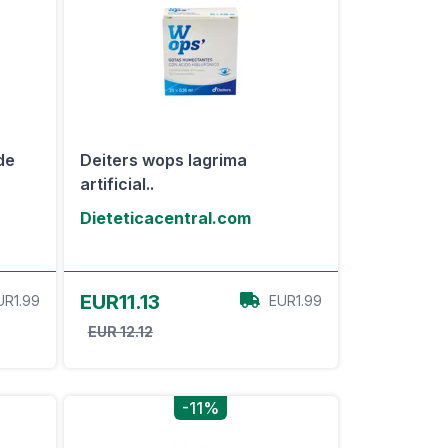
ude
Deiters wops lagrima
artificial..
Dieteticacentral.com
Ver oferta
EUR11.13
UR1.99
EUR1.99
EUR 12.12
-11%