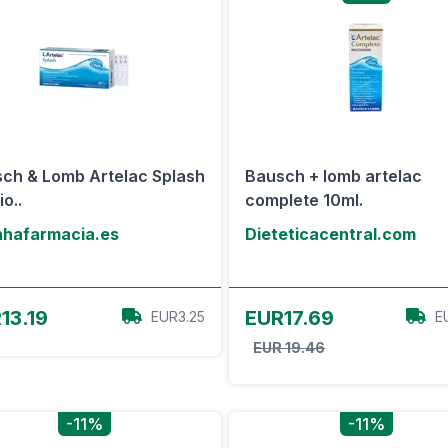
ch & Lomb Artelac Splash
Bausch + lomb artelac
io..
complete 10ml.
hafarmacia.es
Dieteticacentral.com
Ver oferta
Ver oferta
13.19
EUR17.69
EUR3.25
E
EUR 19.46
-11%
-11%