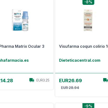
-8%
l Pharma Matrix Ocular 3
Visufarma coqun colirio 1
hafarmacia.es
Dieteticacentral.com
Ver oferta
Ver oferta
14.28
EUR26.69
EUR3.25
EUR 28.94
-9%