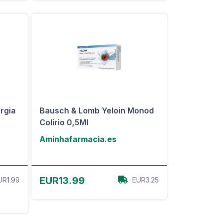
rgia
Bausch & Lomb Yeloin Monod
Colirio 0,5Ml
Aminhafarmacia.es
Ver oferta
EUR13.99
UR1.99
EUR3.25