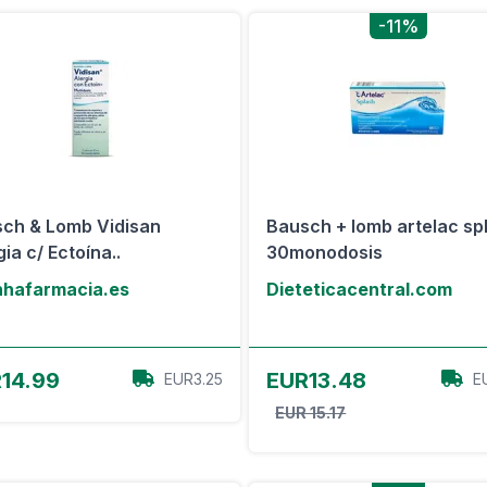
-11%
ch & Lomb Vidisan
Bausch + lomb artelac sp
ia c/ Ectoína..
30monodosis
hafarmacia.es
Dieteticacentral.com
Ver oferta
Ver oferta
14.99
EUR13.48
EUR3.25
E
EUR 15.17