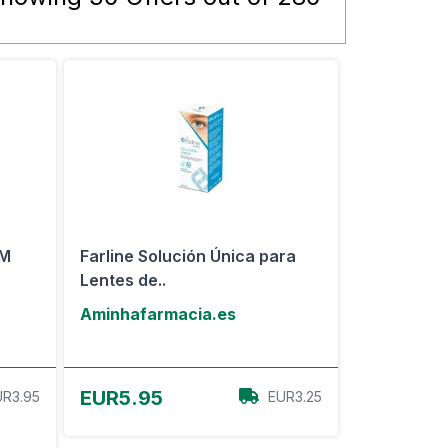
IM
Farline Solución Única para
Lentes de..
Aminhafarmacia.es
Ver oferta
EUR5.95
UR3.95
EUR3.25