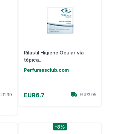
Rilastil Higiene Ocular vía
tópica..
Perfumesclub.com
Ver oferta
EUR6.7
UR1.99
EUR3.95
-8%