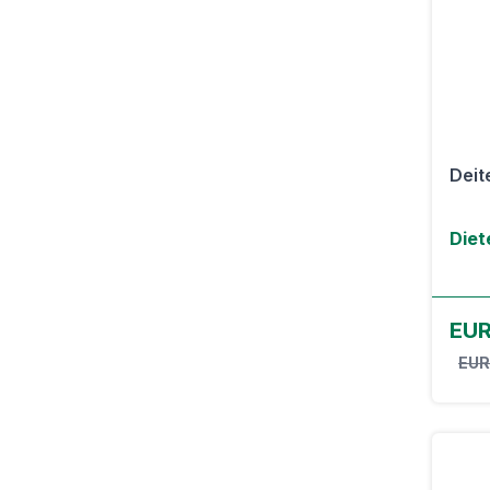
Deit
Diet
EUR
EUR