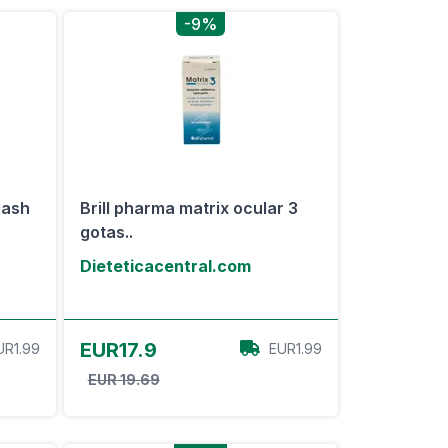
-9%
lash
Brill pharma matrix ocular 3
gotas..
Dieteticacentral.com
Ver oferta
EUR17.9
UR1.99
EUR1.99
EUR 19.69