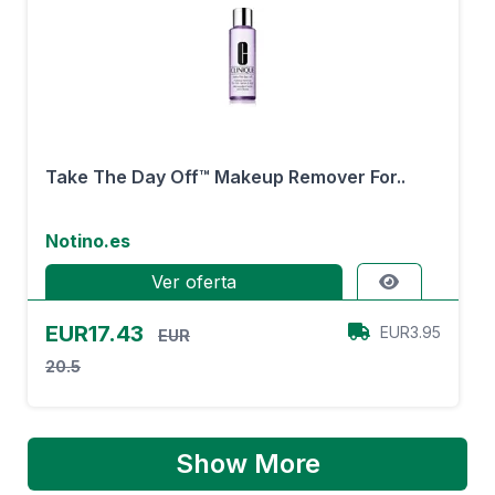
Take The Day Off™ Makeup Remover For..
Notino.es
Ver oferta
EUR17.43
EUR3.95
EUR
20.5
Show More