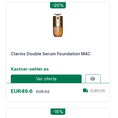
-20%
Clarins Double Serum Foundation M4C
Kastner-oehler.es
Ver oferta
EUR49.6
EUR3.95
EUR 62
-15%