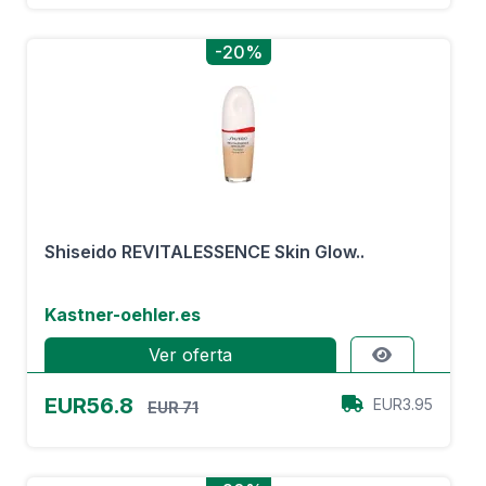
-20%
Shiseido REVITALESSENCE Skin Glow..
Kastner-oehler.es
Ver oferta
EUR56.8
EUR3.95
EUR 71