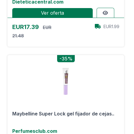
Dieteticacentral.com
Ver oferta
EUR17.39
EUR1.99
EUR
21.48
-35%
Maybelline Super Lock gel fijador de cejas..
Perfumesclub.com