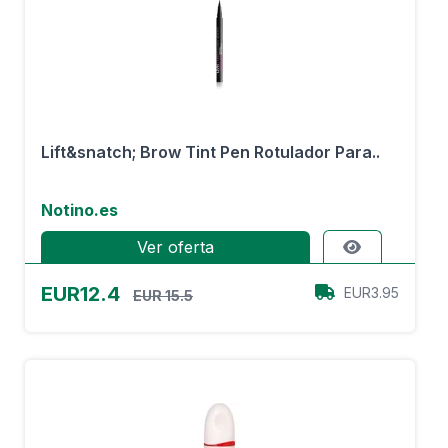
Lift&snatch; Brow Tint Pen Rotulador Para..
Notino.es
Ver oferta
EUR12.4
EUR3.95
EUR 15.5