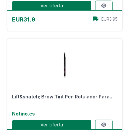
Ver oferta
EUR31.9
EUR3.95
Lift&snatch; Brow Tint Pen Rotulador Para..
Notino.es
Ver oferta