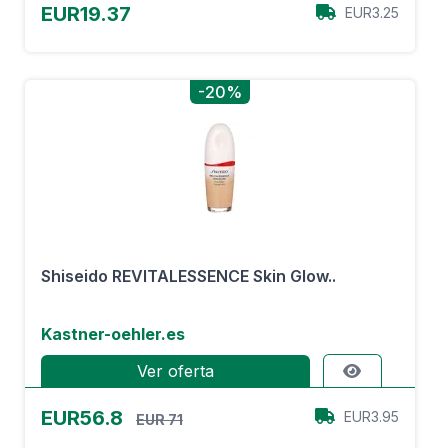
EUR19.37
EUR3.25
-20%
Shiseido REVITALESSENCE Skin Glow..
Kastner-oehler.es
Ver oferta
EUR56.8
EUR3.95
EUR 71