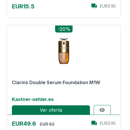
EUR15.5
EUR3.95
-20%
Clarins Double Serum Foundation M1W
Kastner-oehler.es
Ver oferta
EUR49.6
EUR3.95
EUR 62