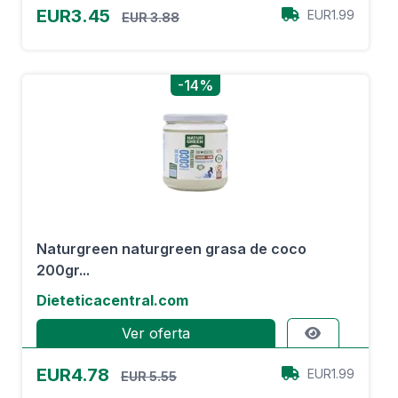
EUR3.45
EUR1.99
EUR 3.88
-14%
Naturgreen naturgreen grasa de coco
200gr...
Dieteticacentral.com
Ver oferta
EUR4.78
EUR1.99
EUR 5.55