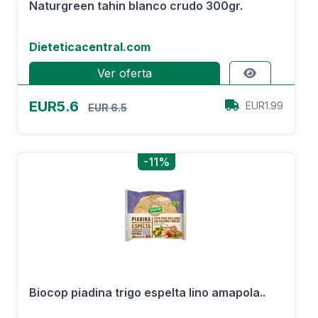
Naturgreen tahin blanco crudo 300gr.
Dieteticacentral.com
Ver oferta
EUR5.6
EUR1.99
EUR 6.5
-11%
Biocop piadina trigo espelta lino amapola..