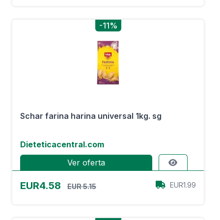
-11%
Schar farina harina universal 1kg. sg
Dieteticacentral.com
Ver oferta
EUR4.58
EUR1.99
EUR 5.15