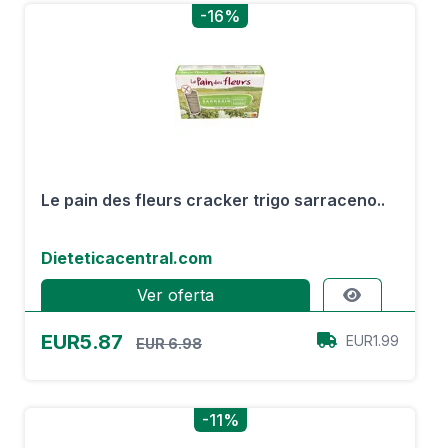
-16%
Le pain des fleurs cracker trigo sarraceno..
Dieteticacentral.com
Ver oferta
EUR5.87
EUR1.99
EUR 6.98
-11%