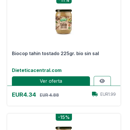
-11%
Biocop tahin tostado 225gr. bio sin sal
Dieteticacentral.com
Ver oferta
EUR4.34
EUR1.99
EUR 4.88
-15%