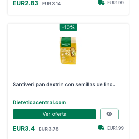
EUR2.83
EUR1.99
EUR 3.14
-10%
Santiveri pan dextrin con semillas de lino..
Dieteticacentral.com
Ver oferta
EUR3.4
EUR1.99
EUR 3.78