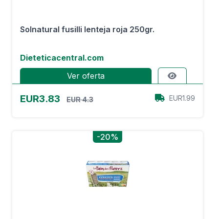
Solnatural fusilli lenteja roja 250gr.
Dieteticacentral.com
Ver oferta
EUR3.83
EUR1.99
EUR 4.3
-20%