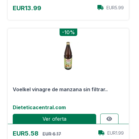
EUR13.99
EUR5.99
-10%
Voelkel vinagre de manzana sin filtrar..
Dieteticacentral.com
Ver oferta
EUR5.58
EUR1.99
EUR 6.17