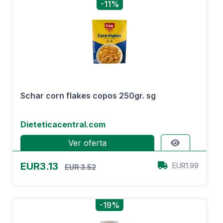
-11%
Schar corn flakes copos 250gr. sg
Dieteticacentral.com
Ver oferta
EUR3.13
EUR1.99
EUR 3.52
-19%