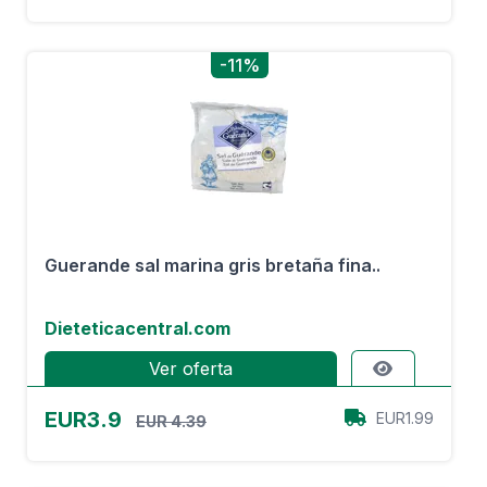
-11%
Guerande sal marina gris bretaña fina..
Dieteticacentral.com
Ver oferta
EUR3.9
EUR1.99
EUR 4.39