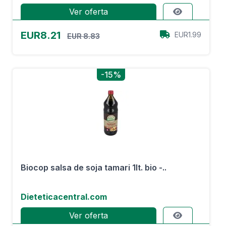
Ver oferta
EUR8.21
EUR1.99
EUR 8.83
-15%
Biocop salsa de soja tamari 1lt. bio -..
Dieteticacentral.com
Ver oferta