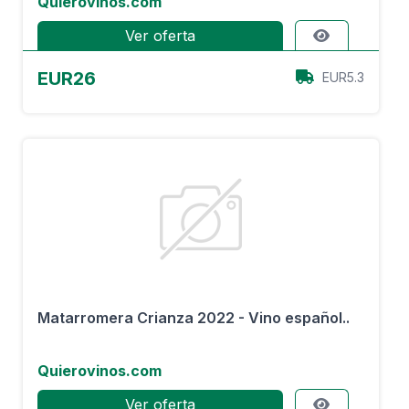
Quierovinos.com
Ver oferta
EUR26
EUR5.3
Matarromera Crianza 2022 - Vino español..
Quierovinos.com
Ver oferta