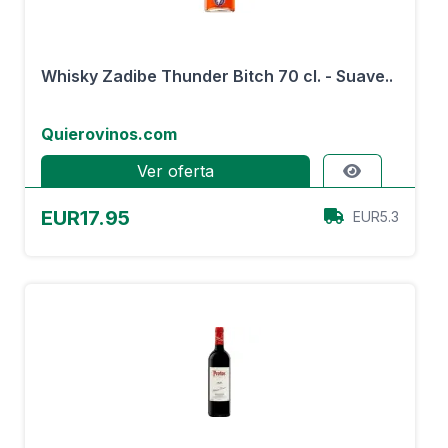
Whisky Zadibe Thunder Bitch 70 cl. - Suave..
Quierovinos.com
Ver oferta
EUR17.95
EUR5.3