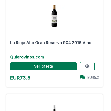
La Rioja Alta Gran Reserva 904 2016 Vino..
Quierovinos.com
Ver oferta
EUR73.5
EUR5.3