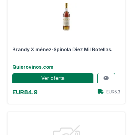
Brandy Ximénez-Spínola Diez Mil Botellas..
Quierovinos.com
Ver oferta
EUR84.9
EUR5.3