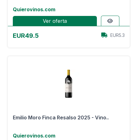
Quierovinos.com
Ver oferta
EUR49.5
EUR5.3
Emilio Moro Finca Resalso 2025 - Vino..
Quierovinos.com