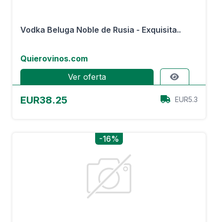
Vodka Beluga Noble de Rusia - Exquisita..
Quierovinos.com
Ver oferta
EUR38.25
EUR5.3
-16%