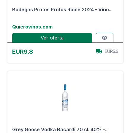
Bodegas Protos Protos Roble 2024 - Vino..
Quierovinos.com
Ver oferta
EUR9.8
EUR5.3
Grey Goose Vodka Bacardi 70 cl. 40% -..