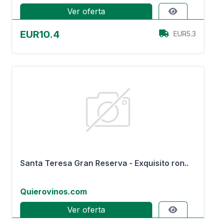
Ver oferta
EUR10.4
EUR5.3
Santa Teresa Gran Reserva - Exquisito ron..
Quierovinos.com
Ver oferta