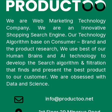
We are Web Marketing Technology
Company. We are an Innovative
Shopping Search Engine. Our Technology
Algorithm base on Consumer – Brand and
the product research, We use best of our
Human Brains and AI technology to
develop the Search algorithm & filtration
that finds and present the best product
to our customer. We are obsessed with
Data and Science.
info@productoo.net