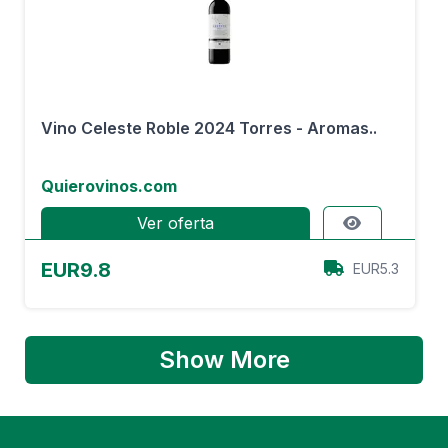
Vino Celeste Roble 2024 Torres - Aromas..
Quierovinos.com
Ver oferta
EUR9.8
EUR5.3
Show More