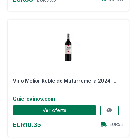
Vino Melior Roble de Matarromera 2024 -..
Quierovinos.com
Ver oferta
EUR10.35
EUR5.3