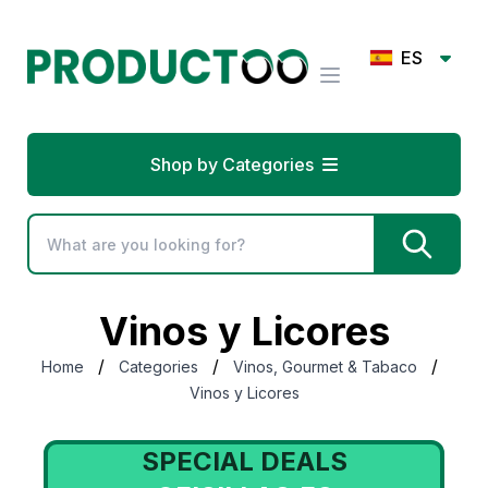
ES
Shop by Categories
Vinos y Licores
/
/
/
Home
Categories
Vinos, Gourmet & Tabaco
Vinos y Licores
SPECIAL DEALS