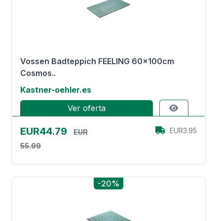
Vossen Badteppich FEELING 60x100cm
Cosmos..
Kastner-oehler.es
Ver oferta
EUR44.79
EUR3.95
EUR
55.99
-20%