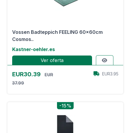
Vossen Badteppich FEELING 60x60cm
Cosmos..
Kastner-oehler.es
Ver oferta
EUR30.39
EUR3.95
EUR
37.99
-15%