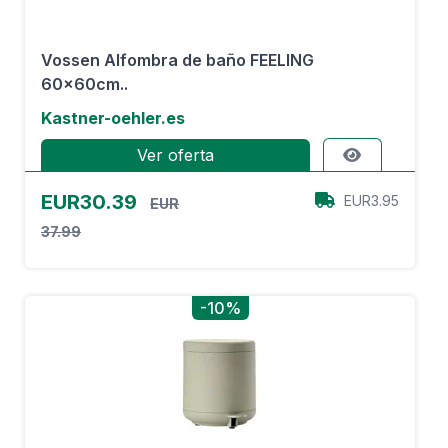
Vossen Alfombra de baño FEELING
60x60cm..
Kastner-oehler.es
Ver oferta
EUR30.39
EUR3.95
EUR
37.99
-10%