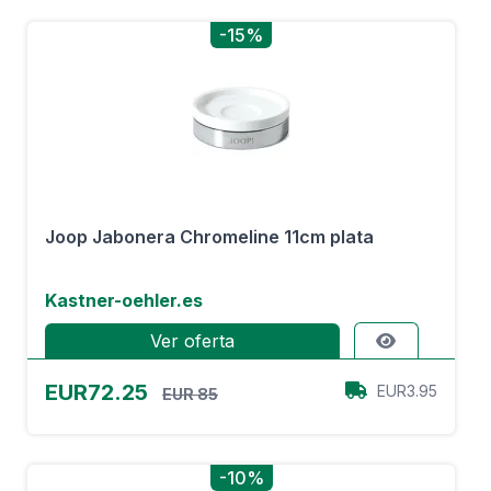
-15%
Joop Jabonera Chromeline 11cm plata
Kastner-oehler.es
Ver oferta
EUR72.25
EUR3.95
EUR 85
-10%