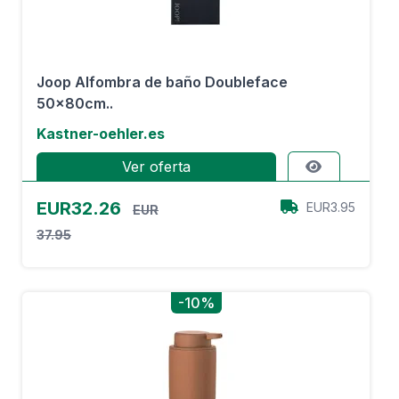
Joop Alfombra de baño Doubleface
50x80cm..
Kastner-oehler.es
Ver oferta
EUR32.26
EUR3.95
EUR
37.95
-10%