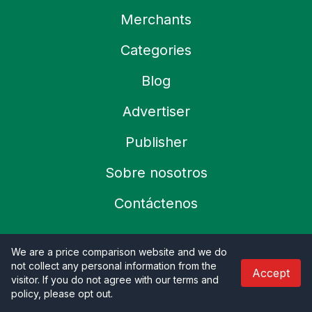
Merchants
Categories
Blog
Advertiser
Publisher
Sobre nosotros
Contáctenos
Refund Policy
We are a price comparison website and we do
not collect any personal information from the
Accept
Política de privacidad
visitor. If you do not agree with our terms and
policy, please opt out
.
Terms & Condition