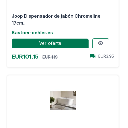
Joop Dispensador de jabón Chromeline
17cm..
Kastner-oehler.es
Ver oferta
EUR101.15
EUR3.95
EUR 119