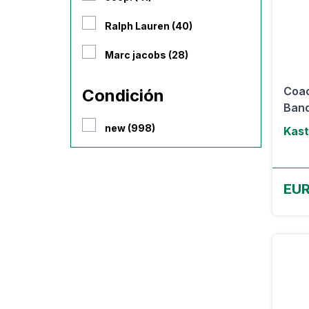
Ralph Lauren (40)
Marc jacobs (28)
Coac
Condición
Band
new (998)
Kast
EU