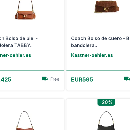
h Bolso de piel -
Coach Bolso de cuero - B
olera TABBY..
bandolera..
ner-oehler.es
Kastner-oehler.es
Ver oferta
Ver oferta
R425
EUR595
Free
-20%