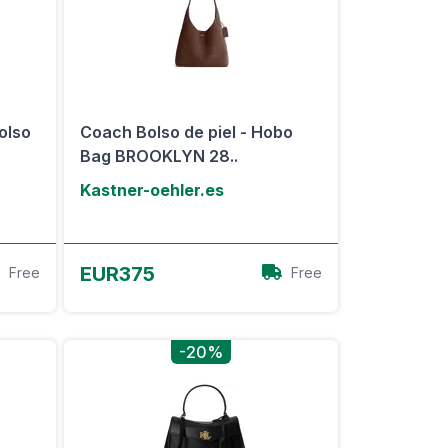
olso
Coach Bolso de piel - Hobo
Bag BROOKLYN 28..
Kastner-oehler.es
Ver oferta
EUR375
Free
Free
-20%