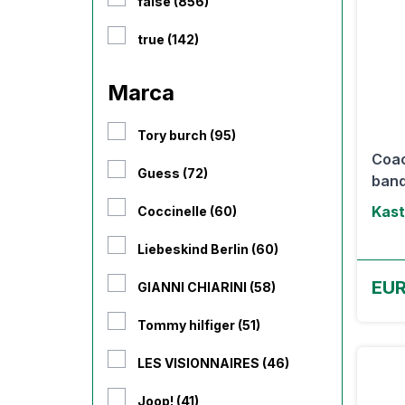
false (856)
true (142)
Marca
Tory burch (95)
Coac
Guess (72)
band
Kast
Coccinelle (60)
Liebeskind Berlin (60)
EU
GIANNI CHIARINI (58)
Tommy hilfiger (51)
LES VISIONNAIRES (46)
Joop! (41)