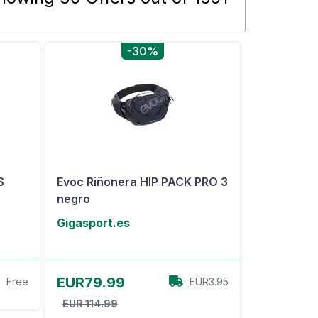
-30%
S
Evoc Riñonera HIP PACK PRO 3
negro
Gigasport.es
Ver oferta
EUR79.99
Free
EUR3.95
EUR 114.99