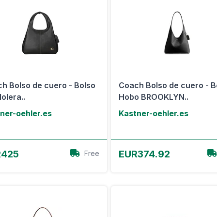
h Bolso de cuero - Bolso
Coach Bolso de cuero - B
olera..
Hobo BROOKLYN..
ner-oehler.es
Kastner-oehler.es
Ver oferta
Ver oferta
R425
EUR374.92
Free