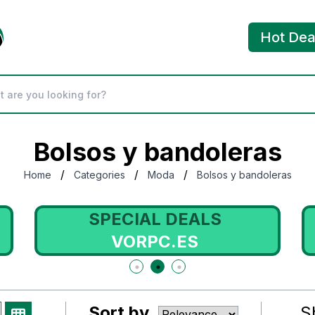
Hot Dea
Bolsos y bandoleras
/
/
/
Home
Categories
Moda
Bolsos y bandoleras
SPECIAL DEALS
VORPC.ES
Sort by
S