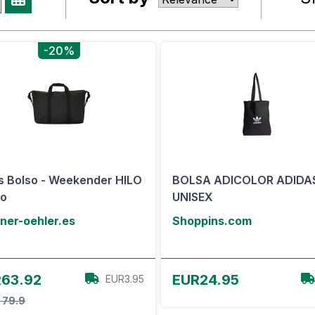
-20%
s Bolso - Weekender HILO
BOLSA ADICOLOR ADIDA
ro
UNISEX
ner-oehler.es
Shoppins.com
Ver oferta
Ver oferta
63.92
EUR24.95
EUR3.95
 79.9