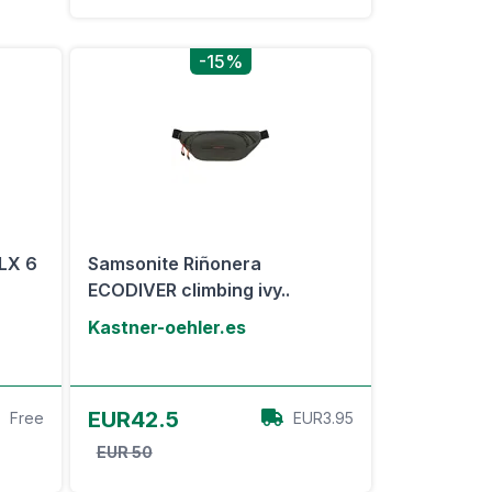
-15%
LX 6
Samsonite Riñonera
ECODIVER climbing ivy..
Kastner-oehler.es
Ver oferta
EUR42.5
Free
EUR3.95
EUR 50