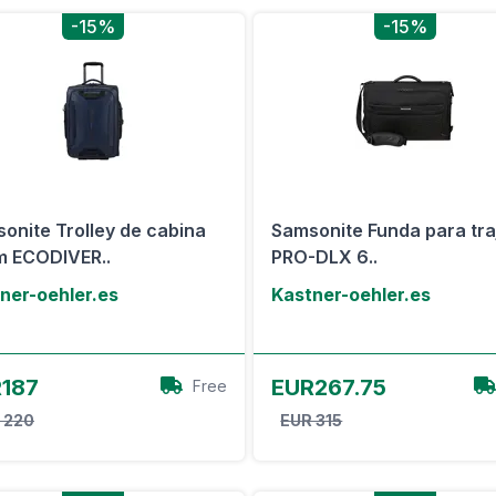
-15%
-15%
onite Trolley de cabina
Samsonite Funda para tra
 ECODIVER..
PRO-DLX 6..
ner-oehler.es
Kastner-oehler.es
Ver oferta
Ver oferta
187
EUR267.75
Free
 220
EUR 315