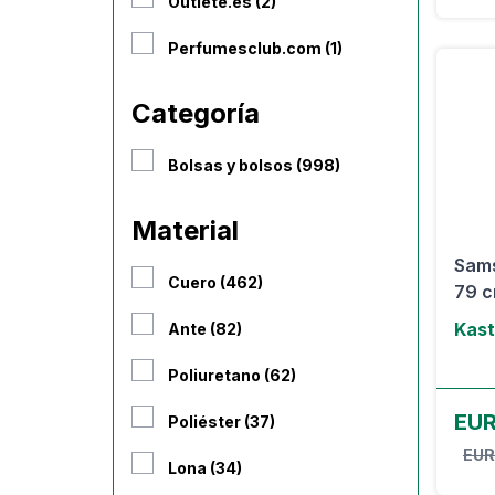
Outlete.es (2)
Perfumesclub.com (1)
Categoría
Bolsas y bolsos (998)
Material
Sams
Cuero (462)
79 c
Kast
Ante (82)
Poliuretano (62)
EUR
Poliéster (37)
EUR
Lona (34)