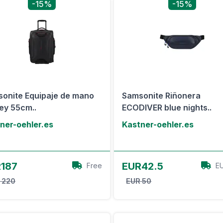
-15%
-15%
onite Equipaje de mano
Samsonite Riñonera
ley 55cm..
ECODIVER blue nights..
ner-oehler.es
Kastner-oehler.es
Ver oferta
Ver oferta
187
EUR42.5
Free
E
 220
EUR 50