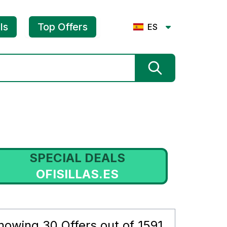
ls
Top Offers
ES
SPECIAL DEALS
OFISILLAS.ES
howing
30
Offers out of
1591