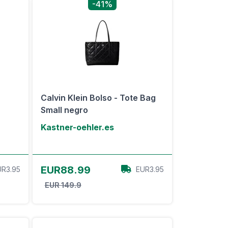
-41%
Calvin Klein Bolso - Tote Bag
Small negro
Kastner-oehler.es
Ver oferta
EUR88.99
UR3.95
EUR3.95
EUR 149.9