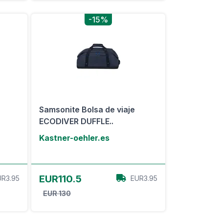
-15%
Samsonite Bolsa de viaje
ECODIVER DUFFLE..
Kastner-oehler.es
Ver oferta
EUR110.5
UR3.95
EUR3.95
EUR 130