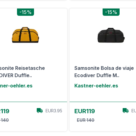
-15%
-15%
onite Reisetasche
Samsonite Bolsa de viaje
IVER Duffle..
Ecodiver Duffle M..
ner-oehler.es
Kastner-oehler.es
Ver oferta
Ver oferta
119
EUR119
EUR3.95
E
 140
EUR 140