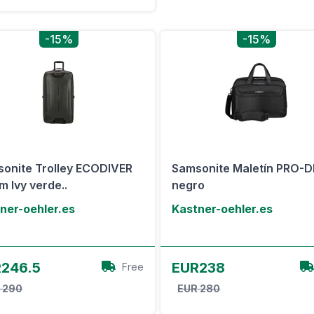
-15%
-15%
onite Trolley ECODIVER
Samsonite Maletín PRO-D
m Ivy verde..
negro
ner-oehler.es
Kastner-oehler.es
Ver oferta
Ver oferta
246.5
EUR238
Free
 290
EUR 280