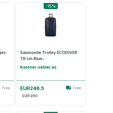
-15%
jes
Samsonite Trolley ECODIVER
79 cm Blue..
Kastner-oehler.es
Ver oferta
EUR246.5
Free
Free
EUR 290