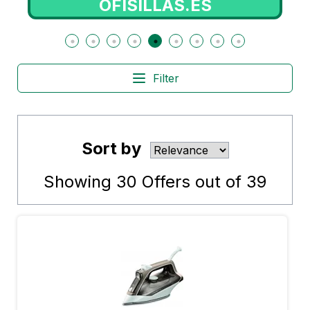
OFISILLAS.ES
EURE
Filter
Sort by
Showing
30
Offers out of
39