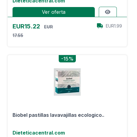
Dieteticacentral.com
Ver oferta
EUR15.22
EUR1.99
EUR
17.55
-15%
Biobel pastillas lavavajillas ecologico..
Dieteticacentral.com