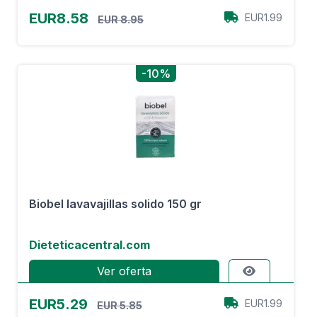
EUR8.58
EUR1.99
EUR 8.95
-10%
Biobel lavavajillas solido 150 gr
Dieteticacentral.com
Ver oferta
EUR5.29
EUR1.99
EUR 5.85