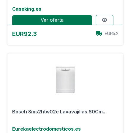
Caseking.es
Ver oferta
EUR92.3
EUR5.2
Bosch Sms2htw02e Lavavajillas 60Cm..
Eurekaelectrodomesticos.es