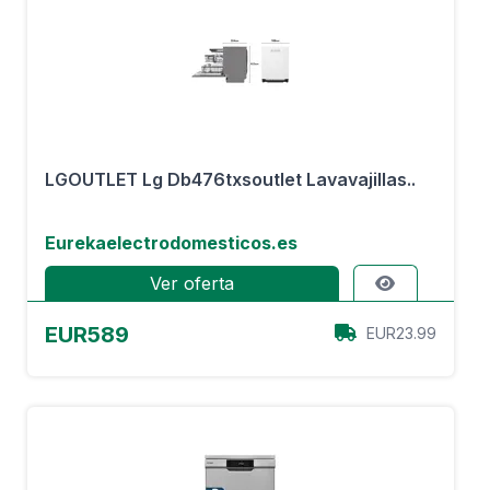
LGOUTLET Lg Db476txsoutlet Lavavajillas..
Eurekaelectrodomesticos.es
Ver oferta
EUR589
EUR23.99