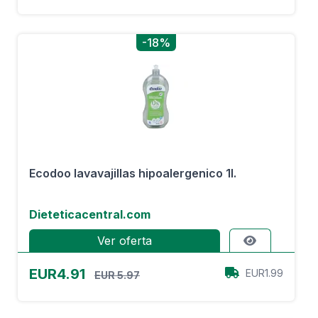
-18%
Ecodoo lavavajillas hipoalergenico 1l.
Dieteticacentral.com
Ver oferta
EUR4.91
EUR1.99
EUR 5.97