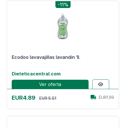
-11%
Ecodoo lavavajillas lavandin 1l.
Dieteticacentral.com
Ver oferta
EUR4.89
EUR1.99
EUR 5.51