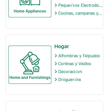
Peque√±os Electrodom√©sticos
Cocinas, campanas y hornos
Hogar
Alfombras y Felpudos
Cortinas y Visillos
Decoraci√≥n
Droguer√≠a