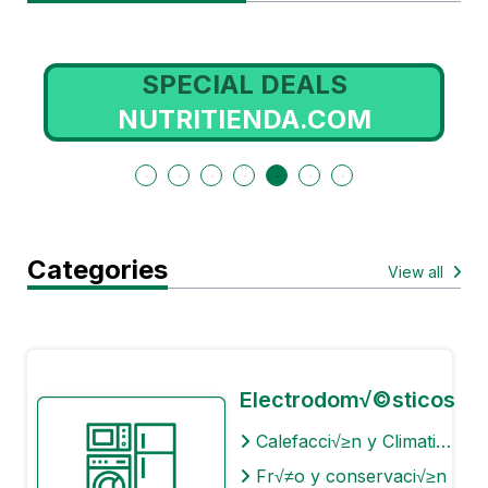
SPECIAL DEALS
NUTRITIENDA.COM
Categories
View all
Electrodom√©sticos
Calefacci√≥n y Climatizaci√≥n
Fr√≠o y conservaci√≥n