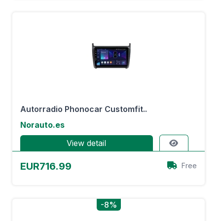
Autorradio Phonocar Customfit..
Norauto.es
View detail
EUR716.99
Free
-8%