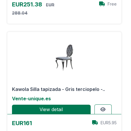
EUR251.38
Free
EUR
288.04
Kawola Silla tapizada - Gris terciopelo -..
Vente-unique.es
View detail
EUR161
EUR5.95